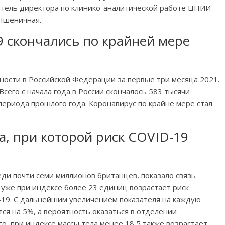
титель директора по клинико-аналитической работе ЦНИИ
Пшеничная.
9 скончались по крайней мере
тности в Российской Федерации за первые три месяца 2021.
сего с начала года в России скончалось 583 тысячи
периода прошлого года. Коронавирус по крайне мере стал
а, при которой риск COVID-19
ди почти семи миллионов британцев, показало связь
 уже при индексе более 23 единиц возрастает риск
-19. С дальнейшим увеличением показателя на каждую
ся на 5%, а вероятность оказаться в отделении
о, при индексе массы тела менее 18,5 также возрастает