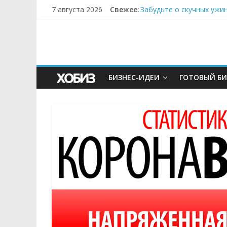
7 августа 2026
Свежее:
Забудьте о скучных ужи
Небо зовёт: как бизнес
Кофейная революция в м
Как простая наклейка з
Секрет супергидратации
БИЗНЕС-ИДЕИ
ГОТОВЫЙ БИ