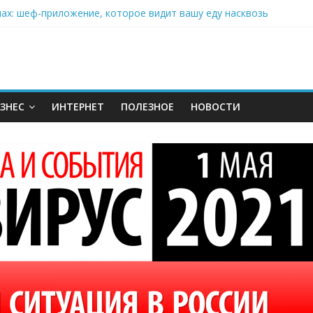
нах: шеф-приложение, которое видит вашу еду насквозь
 на полётах дронов и обучении детей становится главным тренд
орозилке: замороженные сливки меняют утренний ритуал
аставляет миллионы людей не забывать о самом важном креме 
: почему кокосовая вода с пребиотиками становится главным т
ЗНЕС
ИНТЕРНЕТ
ПОЛЕЗНОЕ
НОВОСТИ