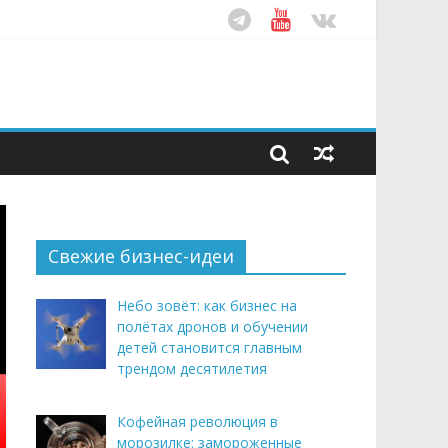
ом десятилетия
этим летом
рендом здорового питания
Свежие бизнес-идеи
Небо зовёт: как бизнес на
полётах дронов и обучении
детей становится главным
трендом десятилетия
Кофейная революция в
морозилке: замороженные