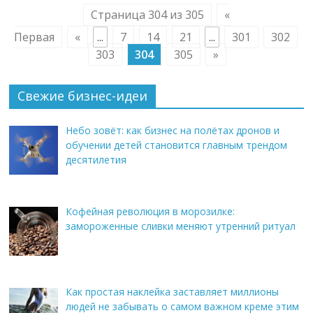
Страница 304 из 305
«
Первая
«
...
7
14
21
...
301
302
303
304
305
»
Свежие бизнес-идеи
Небо зовёт: как бизнес на полётах дронов и
обучении детей становится главным трендом
десятилетия
Кофейная революция в морозилке:
замороженные сливки меняют утренний ритуал
Как простая наклейка заставляет миллионы
людей не забывать о самом важном креме этим