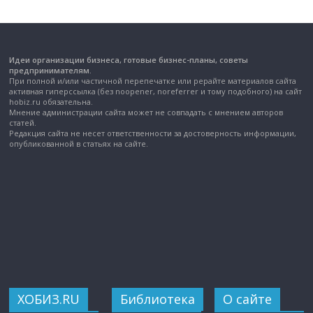
Идеи организации бизнеса, готовые бизнес-планы, советы
предпринимателям.
При полной и/или частичной перепечатке или рерайте материалов сайта
активная гиперссылка (без noopener, noreferrer и тому подобного) на сайт
hobiz.ru обязательна.
Мнение администрации сайта может не совпадать с мнением авторов
статей.
Редакция сайта не несет ответственности за достоверность информации,
опубликованной в статьях на сайте.
ХОБИЗ.RU
Библиотека
О сайте