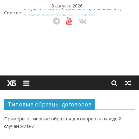
8 августа 2026
Забудьте о скучных ужинах: шеф-приложение,
Свежее:
которое видит вашу еду насквозь
Небо зовёт: как бизнес на полётах дронов и
обучении детей становится главным трендом
десятилетия
Кофейная революция в морозилке: замороженные
сливки меняют утренний ритуал
Как простая наклейка заставляет миллионы людей
не забывать о самом важном креме этим летом
Секрет супергидратации: почему кокосовая вода с
пребиотиками становится главным трендом
здорового питания
Типовые образцы договоров
Примеры и типовые образцы договоров на каждый
случай жизни