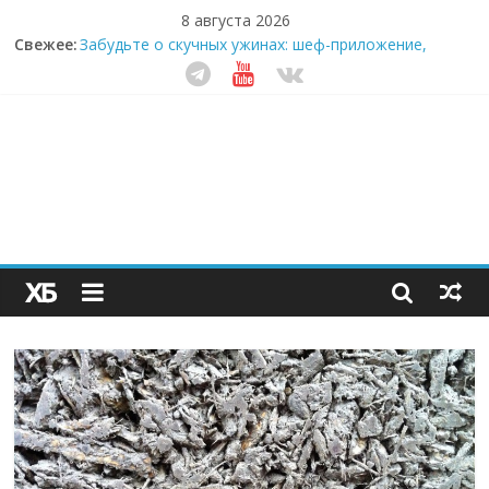
8 августа 2026
Свежее:
Забудьте о скучных ужинах: шеф-приложение,
которое видит вашу еду насквозь
Небо зовёт: как бизнес на полётах дронов и
обучении детей становится главным трендом
десятилетия
Кофейная революция в морозилке: замороженные
сливки меняют утренний ритуал
Как простая наклейка заставляет миллионы людей
не забывать о самом важном креме этим летом
Секрет супергидратации: почему кокосовая вода с
пребиотиками становится главным трендом
здорового питания