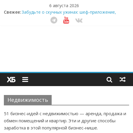
6 августа 2026
Свежее:
Забудьте о скучных ужинах: шеф-приложение,
которое видит вашу еду насквозь
Небо зовёт: как бизнес на полётах дронов и
обучении детей становится главным трендом
десятилетия
Кофейная революция в морозилке: замороженные
сливки меняют утренний ритуал
Как простая наклейка заставляет миллионы людей
не забывать о самом важном креме этим летом
Секрет супергидратации: почему кокосовая вода с
пребиотиками становится главным трендом
здорового питания
Недвижимость
51 бизнес-идей с недвижимостью — аренда, продажа и
обмен помещений и квартир. Эти и другие способы
заработка в этой популярной бизнес-нише.