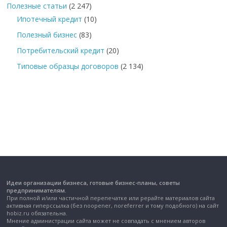
Полезные статьи
(2 247)
Ипотечный кредит
(10)
Полезный бизнес
(83)
Потребительский кредит
(20)
Типовые образцы договоров
(2 134)
Идеи организации бизнеса, готовые бизнес-планы, советы
предпринимателям.
При полной и/или частичной перепечатке или рерайте материалов сайта
активная гиперссылка (без noopener, noreferrer и тому подобного) на сайт
hobiz.ru обязательна.
Мнение администрации сайта может не совпадать с мнением авторов