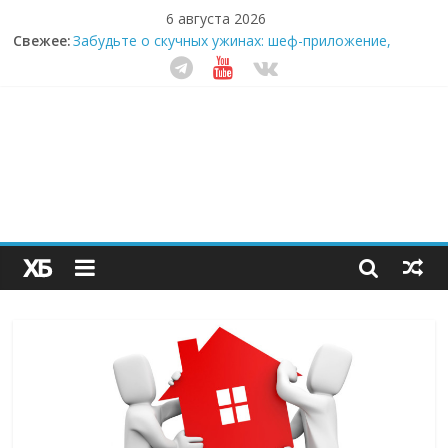
6 августа 2026
Секрет супергидратации: почему кокосовая вода с
Свежее:
пребиотиками становится главным трендом
здорового питания
Забудьте о скучных ужинах: шеф-приложение,
которое видит вашу еду насквозь
Небо зовёт: как бизнес на полётах дронов и
обучении детей становится главным трендом
десятилетия
Кофейная революция в морозилке: замороженные
сливки меняют утренний ритуал
Как простая наклейка заставляет миллионы людей
не забывать о самом важном креме этим летом