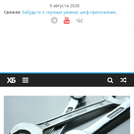
9 августа 2026
Секрет супергидратации: почему кокосовая вода с
Свежее:
пребиотиками становится главным трендом
здорового питания
Забудьте о скучных ужинах: шеф-приложение,
которое видит вашу еду насквозь
Небо зовёт: как бизнес на полётах дронов и
обучении детей становится главным трендом
десятилетия
Кофейная революция в морозилке: замороженные
сливки меняют утренний ритуал
Как простая наклейка заставляет миллионы людей
не забывать о самом важном креме этим летом