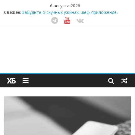
6 августа 2026
Свежее:
Забудьте о скучных ужинах: шеф-приложение,
которое видит вашу еду насквозь
Небо зовёт: как бизнес на полётах дронов и
обучении детей становится главным трендом
десятилетия
Кофейная революция в морозилке: замороженные
сливки меняют утренний ритуал
Как простая наклейка заставляет миллионы людей
не забывать о самом важном креме этим летом
Секрет супергидратации: почему кокосовая вода с
пребиотиками становится главным трендом
здорового питания