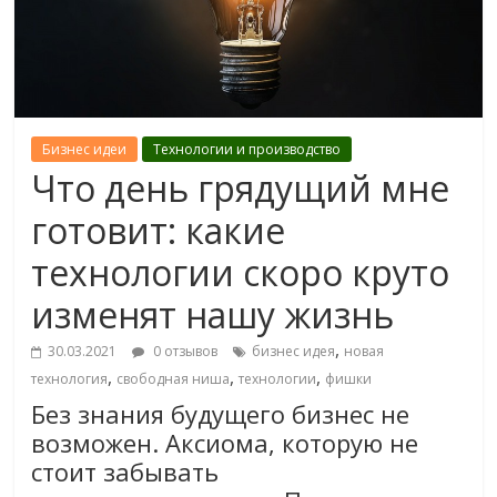
Бизнес идеи
Технологии и производство
Что день грядущий мне
готовит: какие
технологии скоро круто
изменят нашу жизнь
,
30.03.2021
0 отзывов
бизнес идея
новая
,
,
,
технология
свободная ниша
технологии
фишки
Без знания будущего бизнес не
возможен. Аксиома, которую не
стоит забывать