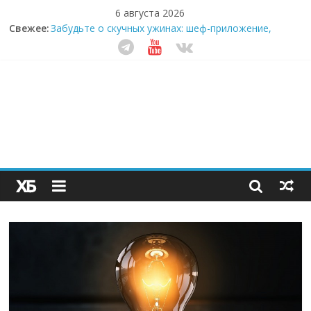
6 августа 2026
Свежее:
Секрет супергидратации: почему кокосовая вода с
пребиотиками становится главным трендом
здорового питания
Забудьте о скучных ужинах: шеф-приложение,
которое видит вашу еду насквозь
Небо зовёт: как бизнес на полётах дронов и
обучении детей становится главным трендом
десятилетия
Кофейная революция в морозилке: замороженные
сливки меняют утренний ритуал
Как простая наклейка заставляет миллионы людей
не забывать о самом важном креме этим летом