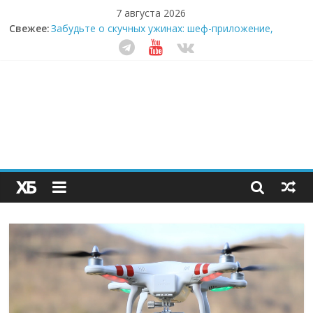
7 августа 2026
Свежее:
Забудьте о скучных ужинах: шеф-приложение,
которое видит вашу еду насквозь
Небо зовёт: как бизнес на полётах дронов и
обучении детей становится главным трендом
десятилетия
Кофейная революция в морозилке: замороженные
сливки меняют утренний ритуал
Как простая наклейка заставляет миллионы людей
не забывать о самом важном креме этим летом
Секрет супергидратации: почему кокосовая вода с
пребиотиками становится главным трендом
здорового питания