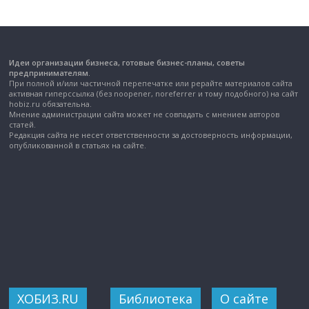
Идеи организации бизнеса, готовые бизнес-планы, советы
предпринимателям.
При полной и/или частичной перепечатке или рерайте материалов сайта
активная гиперссылка (без noopener, noreferrer и тому подобного) на сайт
hobiz.ru обязательна.
Мнение администрации сайта может не совпадать с мнением авторов
статей.
Редакция сайта не несет ответственности за достоверность информации,
опубликованной в статьях на сайте.
ХОБИЗ.RU
Библиотека
О сайте