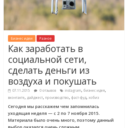
Бизнес идеи
Разное
Как заработать в
социальной сети,
сделать деньги из
воздуха и покушать
,
,
07.11.2015
0 отзывов
instagram
бизнес идея
,
,
,
,
вконтакте
дайджест
производство
фаст-фуд
хобиз
Сегодня мы расскажем чем запомнилась
уходящая неделя — с 2 по 7 ноября 2015.
Материала было очень много, поэтому данный
выбор оказался очень сложным.