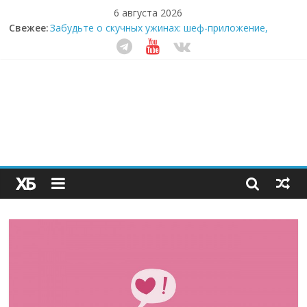
6 августа 2026
Свежее:
Забудьте о скучных ужинах: шеф-приложение,
которое видит вашу еду насквозь
Небо зовёт: как бизнес на полётах дронов и
обучении детей становится главным трендом
десятилетия
Кофейная революция в морозилке: замороженные
сливки меняют утренний ритуал
Как простая наклейка заставляет миллионы людей
не забывать о самом важном креме этим летом
Секрет супергидратации: почему кокосовая вода с
пребиотиками становится главным трендом
здорового питания