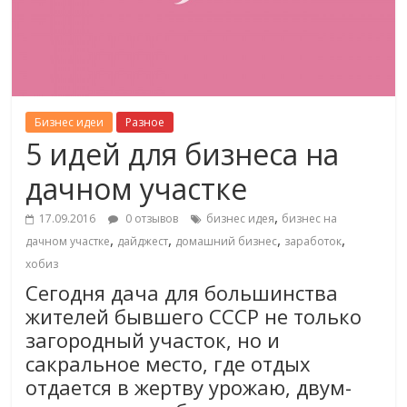
Бизнес идеи
Разное
5 идей для бизнеса на
дачном участке
,
17.09.2016
0 отзывов
бизнес идея
бизнес на
,
,
,
,
дачном участке
дайджест
домашний бизнес
заработок
хобиз
Сегодня дача для большинства
жителей бывшего СССР не только
загородный участок, но и
сакральное место, где отдых
отдается в жертву урожаю, двум-