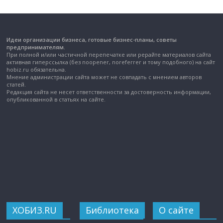
Идеи организации бизнеса, готовые бизнес-планы, советы
предпринимателям.
При полной и/или частичной перепечатке или рерайте материалов сайта
активная гиперссылка (без noopener, noreferrer и тому подобного) на сайт
hobiz.ru обязательна.
Мнение администрации сайта может не совпадать с мнением авторов
статей.
Редакция сайта не несет ответственности за достоверность информации,
опубликованной в статьях на сайте.
ХОБИЗ.RU
Библиотека
О сайте