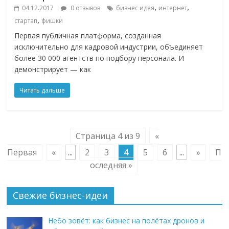
,
,
04.12.2017
0 отзывов
бизнес идея
интернет
,
стартап
фишки
Первая публичная платформа, созданная
исключительно для кадровой индустрии, объединяет
более 30 000 агентств по подбору персонала. И
демонстрирует — как
Читать дальше
Страница 4 из 9
«
Первая
«
...
2
3
4
5
6
...
»
П
оследняя »
Свежие бизнес-идеи
Небо зовёт: как бизнес на полётах дронов и