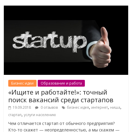
Бизнес идеи
Образование и работа
«Ищите и работайте!»: точный
поиск вакансий среди стартапов
,
,
,
19.09.2018
0 отзывов
бизнес идея
интернет
ниша
,
стартап
услуги населению
Чем отличается стартап от обычного предприятия?
Кто-то скажет — неопределенностью, а мы скажем —