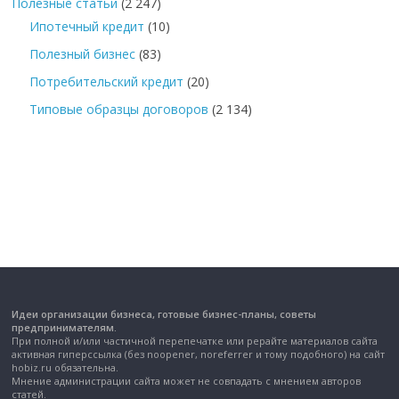
Полезные статьи
(2 247)
Ипотечный кредит
(10)
Полезный бизнес
(83)
Потребительский кредит
(20)
Типовые образцы договоров
(2 134)
Идеи организации бизнеса, готовые бизнес-планы, советы
предпринимателям.
При полной и/или частичной перепечатке или рерайте материалов сайта
активная гиперссылка (без noopener, noreferrer и тому подобного) на сайт
hobiz.ru обязательна.
Мнение администрации сайта может не совпадать с мнением авторов
статей.