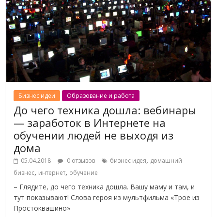
Бизнес идеи
Образование и работа
До чего техника дошла: вебинары
— заработок в Интернете на
обучении людей не выходя из
дома
,
05.04.2018
0 отзывов
бизнес идея
домашний
,
,
бизнес
интернет
обучение
– Глядите, до чего техника дошла. Вашу маму и там, и
тут показывают! Слова героя из мультфильма «Трое из
Простоквашино»