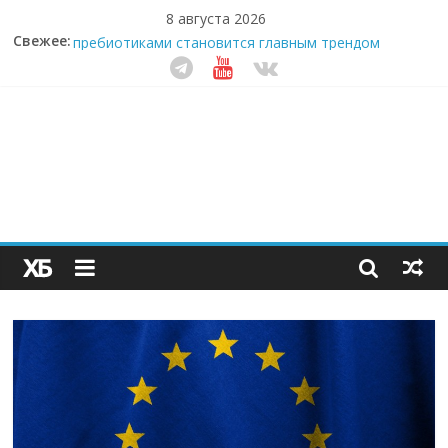
8 августа 2026
Свежее:
Секрет супергидратации: почему кокосовая вода с
пребиотиками становится главным трендом
здорового питания
Забудьте о скучных ужинах: шеф-приложение,
которое видит вашу еду насквозь
Небо зовёт: как бизнес на полётах дронов и
обучении детей становится главным трендом
десятилетия
Кофейная революция в морозилке: замороженные
сливки меняют утренний ритуал
Как простая наклейка заставляет миллионы людей
не забывать о самом важном креме этим летом