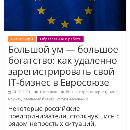
Бизнес идеи
Образование и работа
Большой ум — большое
богатство: как удаленно
зарегистрировать свой
IT-бизнес в Евросоюзе
,
,
,
01.02.2021
0 отзывов
бизнес идея
интернет
ниша
,
,
ноу-хау
реальный бизнес
услуги населению
Некоторые российские
предприниматели, столкнувшись с
рядом непростых ситуаций,