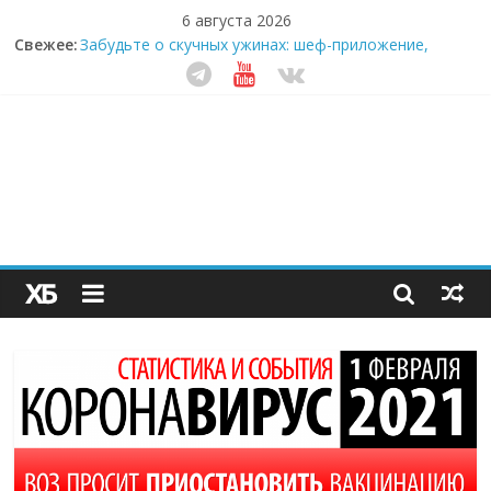
6 августа 2026
Свежее:
Забудьте о скучных ужинах: шеф-приложение,
которое видит вашу еду насквозь
Небо зовёт: как бизнес на полётах дронов и
обучении детей становится главным трендом
десятилетия
Кофейная революция в морозилке: замороженные
сливки меняют утренний ритуал
Как простая наклейка заставляет миллионы людей
не забывать о самом важном креме этим летом
Секрет супергидратации: почему кокосовая вода с
пребиотиками становится главным трендом
здорового питания