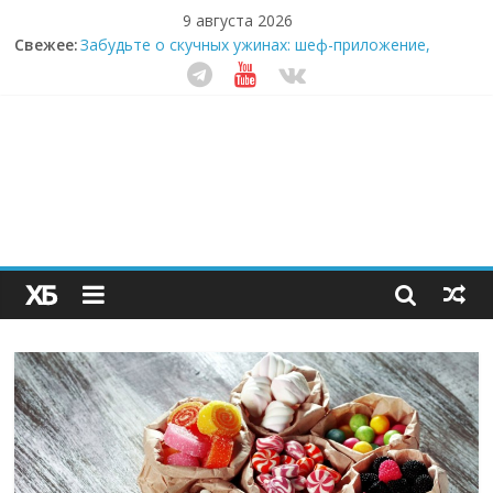
9 августа 2026
Свежее:
Забудьте о скучных ужинах: шеф-приложение,
которое видит вашу еду насквозь
Небо зовёт: как бизнес на полётах дронов и
обучении детей становится главным трендом
десятилетия
Кофейная революция в морозилке: замороженные
сливки меняют утренний ритуал
Как простая наклейка заставляет миллионы людей
не забывать о самом важном креме этим летом
Секрет супергидратации: почему кокосовая вода с
пребиотиками становится главным трендом
здорового питания