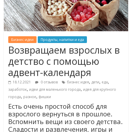
Бизнес идеи
Продукты, напитки и еда
Возвращаем взрослых в
детство с помощью
адвент-календаря
,
,
,
18.12.2021
0 отзывов
бизнес идея
дети
еда
,
,
заработок
идеи для маленького города
идея для крупного
,
,
города
разное
фишки
Есть очень простой способ для
взрослого вернуться в прошлое.
Вспомнить вещи из своего детства.
Сладости и развлечения, игры и