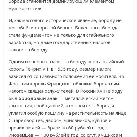
борода становится доминирующим элементом
мужского стиля.
И, как массового историческое явление, бороду не
мог обойти стороной бизнес. Более того, борода
стала фундаментом не только для стабильного
заработка, но даже государственных налогов —
налоги на бороду.
Одним из первых, налог на бороду ввел английский
король Генрих VIII в 1535 году, размер налога
зависел от социального положения её носителя. Во
Франции король Франциск I обложил бородатым
налогом священослужителей. В России XVIII в ходу
был
бородовый знак
— металлический жетон-
квитанция, сообщавший, что носитель бороды
уплатил особую пошлину на растительность на лице.
С царедворцев, дворян, чиновников, купцов и
прочих людей — брали по 60 рублей в год; с
иноземцев — 100 рублей в год; со слуг, ямщиков и