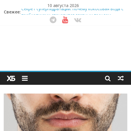
10 августа 2026
Свежее:
Секрет супергидратации: почему кокосовая вода с
пребиотиками становится главным трендом
здорового питания
Забудьте о скучных ужинах: шеф-приложение,
которое видит вашу еду насквозь
Небо зовёт: как бизнес на полётах дронов и
обучении детей становится главным трендом
десятилетия
Кофейная революция в морозилке: замороженные
сливки меняют утренний ритуал
Как простая наклейка заставляет миллионы людей
не забывать о самом важном креме этим летом