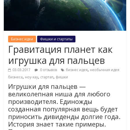
Бизнес идеи
Фишки и стартапы
Гравитация планет как
игрушка для пальцев
,
03.03.2017
0 отзывов
бизнес идея
необычная идея
,
,
,
бизнеса
ноу-хау
стартап
фишки
Игрушки для пальцев —
великолепная ниша для любого
производителя. Единожды
созданная популярная вещь будет
приносить дивиденды долгие года.
История знает такие примеры.