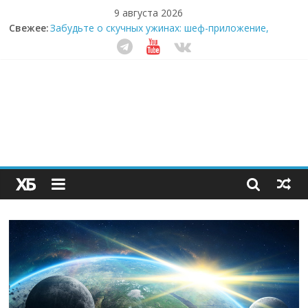
9 августа 2026
Секрет супергидратации: почему кокосовая вода с
Свежее:
пребиотиками становится главным трендом
здорового питания
Забудьте о скучных ужинах: шеф-приложение,
которое видит вашу еду насквозь
Небо зовёт: как бизнес на полётах дронов и
обучении детей становится главным трендом
десятилетия
Кофейная революция в морозилке: замороженные
сливки меняют утренний ритуал
Как простая наклейка заставляет миллионы людей
не забывать о самом важном креме этим летом