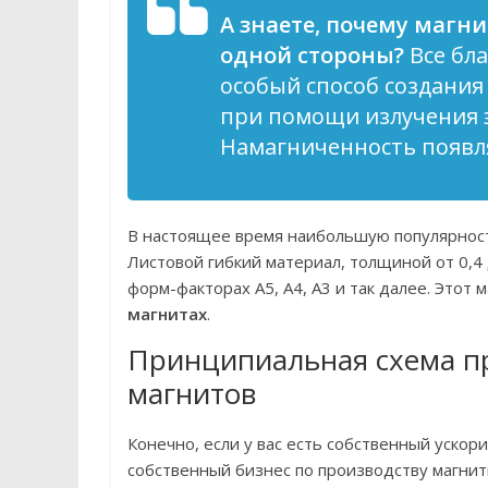
А знаете, почему магн
одной стороны?
Все бла
особый способ создания
при помощи излучения э
Намагниченность появля
В настоящее время наибольшую популярност
Листовой гибкий материал, толщиной от 0,4
форм-факторах А5, А4, А3 и так далее. Этот
магнитах
.
Принципиальная схема п
магнитов
Конечно, если у вас есть собственный ускори
собственный бизнес по производству магнит