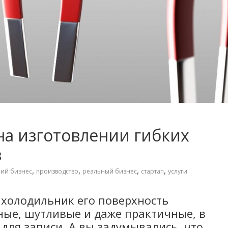
на изготовлении гибких
в
,
,
,
,
ий бизнес
производство
реальный бизнес
стартап
услуги
 холодильник его поверхность
ые, шутливые и даже практичные, в
для записи. А вы задумывались, что