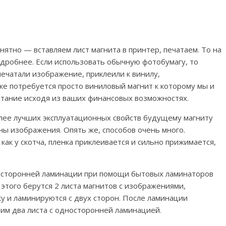
нятно — вставляем лист магнита в принтер, печатаем. То на
одробнее. Если использовать обычную фотобумагу, то
печатали изображение, приклеили к винилу,
ке потребуется просто виниловый магнит к которому мы и
етание исходя из ваших финансовых возможностях.
лее лучших эксплуатационных свойств будущему магниту
ы изображения. Опять же, способов очень много.
ак у скотча, пленка приклеивается и сильно прижимается,
носторонней ламинации при помощи бытовых ламинаторов
 этого берутся 2 листа магнитов с изображениями,
у и ламинируются с двух сторон. После ламинации
им два листа с односторонней ламинацией.