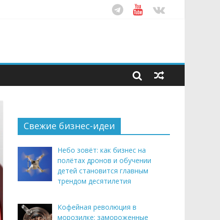
ом десятилетия
этим летом
рендом здорового питания
Свежие бизнес-идеи
Небо зовёт: как бизнес на
полётах дронов и обучении
детей становится главным
трендом десятилетия
Кофейная революция в
морозилке: замороженные