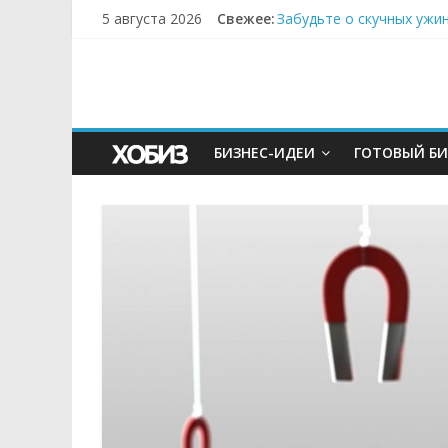
5 августа 2026
Свежее:
Забудьте о скучных ужи
Небо зовёт: как бизнес
Кофейная революция в м
Как простая наклейка з
Секрет супергидратации
БИЗНЕС-ИДЕИ
ГОТОВЫЙ БИ