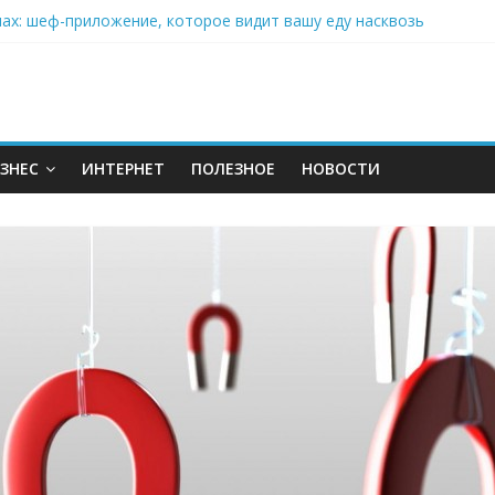
нах: шеф-приложение, которое видит вашу еду насквозь
 на полётах дронов и обучении детей становится главным тренд
орозилке: замороженные сливки меняют утренний ритуал
аставляет миллионы людей не забывать о самом важном креме 
: почему кокосовая вода с пребиотиками становится главным т
ЗНЕС
ИНТЕРНЕТ
ПОЛЕЗНОЕ
НОВОСТИ