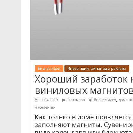
Бизнес идеи
Инвестиции, финансы и реклама
Хороший заработок 
виниловых магнито
,
11.04.2020
0 отзывов
бизнес идея
домашн
населению
Как только в доме появляется
заполняют магниты. Сувенирн
виде календаря или блокнота 