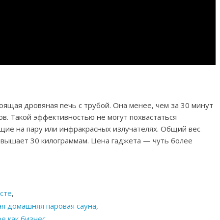
оящая дровяная печь с трубой. Она менее, чем за 30 минут
ов. Такой эффективностью не могут похвастаться
ие на пару или инфракрасных излучателях. Общий вес
ревышает 30 килограммам. Цена гаджета — чуть более
сте
,
ая домашняя паровая сауна
,
ре как бизнес
.