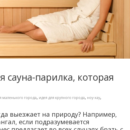
 сауна-парилка, которая
,
,
,
я маленького города
идея для крупного города
ноу-хау
огда выезжает на природу? Например,
ангал, если подразумевается
нес предлагает во всех случаях брать с