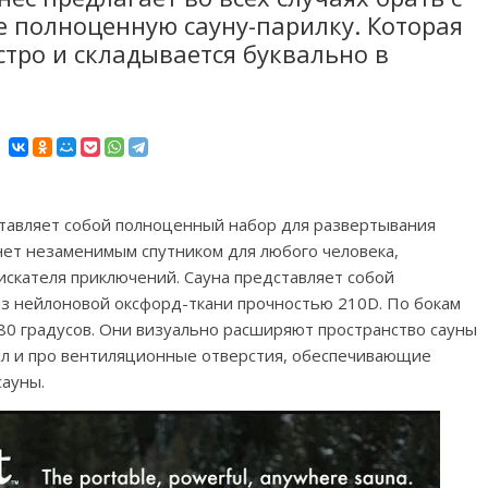
е полноценную сауну-парилку. Которая
стро и складывается буквально в
ставляет собой полноценный набор для развертывания
анет незаменимым спутником для любого человека,
искателя приключений. Сауна представляет собой
из нейлоновой оксфорд-ткани прочностью 210D. По бокам
80 градусов. Они визуально расширяют пространство сауны
л и про вентиляционные отверстия, обеспечивающие
сауны.