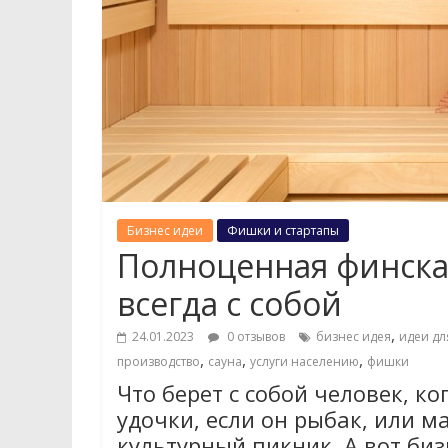
Бизнес идеи
Фишки и стартапы
Полноценная финская
всегда с собой
,
24.01.2023
0 отзывов
бизнес идея
идеи дл
,
,
,
производство
сауна
услуги населению
фишки
Что берет с собой человек, к
удочки, если он рыбак, или м
культурный пикник. А вот биз