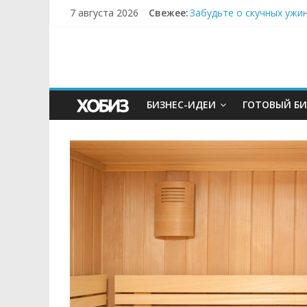
7 августа 2026
Свежее:
Забудьте о скучных ужи
Небо зовёт: как бизнес
Кофейная революция в м
Как простая наклейка з
Секрет супергидратации
БИЗНЕС-ИДЕИ
ГОТОВЫЙ БИ