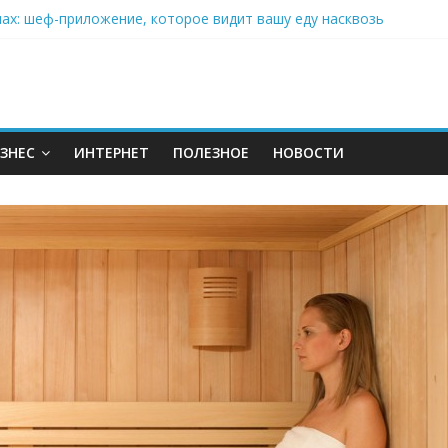
нах: шеф-приложение, которое видит вашу еду насквозь
 на полётах дронов и обучении детей становится главным тренд
орозилке: замороженные сливки меняют утренний ритуал
аставляет миллионы людей не забывать о самом важном креме 
: почему кокосовая вода с пребиотиками становится главным т
ЗНЕС
ИНТЕРНЕТ
ПОЛЕЗНОЕ
НОВОСТИ