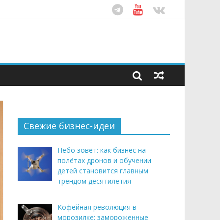
ом десятилетия
этим летом
рендом здорового питания
Свежие бизнес-идеи
Небо зовёт: как бизнес на
полётах дронов и обучении
детей становится главным
трендом десятилетия
Кофейная революция в
морозилке: замороженные