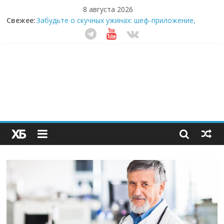
8 августа 2026
Свежее:
Забудьте о скучных ужинах: шеф-приложение,
которое видит вашу еду насквозь
Небо зовёт: как бизнес на полётах дронов и
обучении детей становится главным трендом
десятилетия
Кофейная революция в морозилке: замороженные
сливки меняют утренний ритуал
Как простая наклейка заставляет миллионы людей
не забывать о самом важном креме этим летом
Секрет супергидратации: почему кокосовая вода с
пребиотиками становится главным трендом
здорового питания