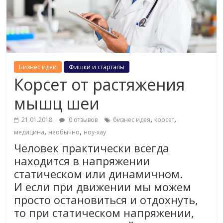
Бизнес идеи
Фишки и стартапы
Корсет от растяжения
мышц шеи
,
,
21.01.2018
0 отзывов
бизнес идея
корсет
,
,
медицина
необычно
ноу-хау
Человек практически всегда
находится в напряжении
статическом или динамичном.
И если при движении мы можем
просто остановиться и отдохнуть,
то при статическом напряжении,