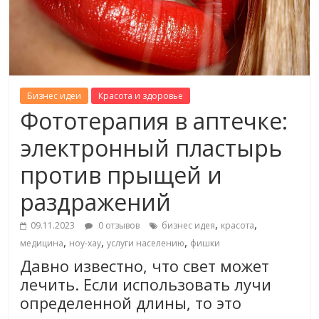
Бизнес идеи
Красота и здоровье
Фототерапия в аптечке:
электронный пластырь
против прыщей и
раздражений
,
,
09.11.2023
0 отзывов
бизнес идея
красота
,
,
,
медицина
ноу-хау
услуги населению
фишки
Давно известно, что свет может
лечить. Если использовать лучи
определенной длины, то это