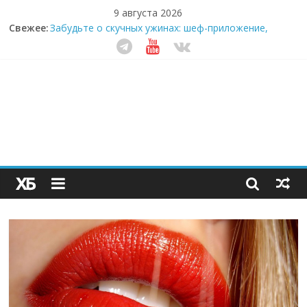
9 августа 2026
Секрет супергидратации: почему кокосовая вода с
Свежее:
пребиотиками становится главным трендом
здорового питания
Забудьте о скучных ужинах: шеф-приложение,
которое видит вашу еду насквозь
Небо зовёт: как бизнес на полётах дронов и
обучении детей становится главным трендом
десятилетия
Кофейная революция в морозилке: замороженные
сливки меняют утренний ритуал
Как простая наклейка заставляет миллионы людей
не забывать о самом важном креме этим летом