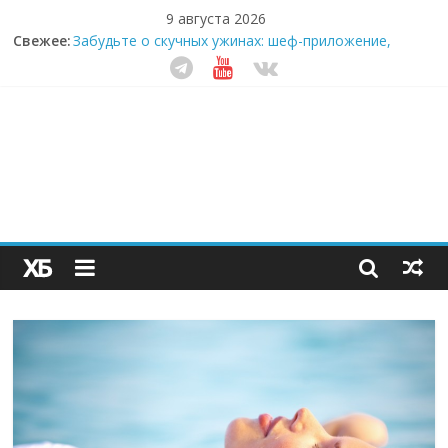
9 августа 2026
Свежее:
Забудьте о скучных ужинах: шеф-приложение,
которое видит вашу еду насквозь
Небо зовёт: как бизнес на полётах дронов и
обучении детей становится главным трендом
десятилетия
Кофейная революция в морозилке: замороженные
сливки меняют утренний ритуал
Как простая наклейка заставляет миллионы людей
не забывать о самом важном креме этим летом
Секрет супергидратации: почему кокосовая вода с
пребиотиками становится главным трендом
здорового питания