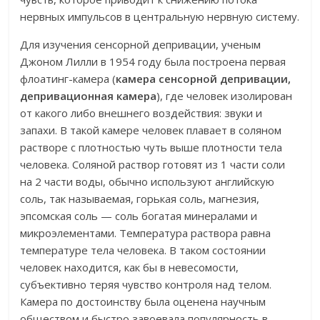
нервных импульсов в центральную нервную систему.
Для изучения сенсорной депривации, ученым
Джоном Лилли в 1954 году была построена первая
флоатинг-камера (
камера сенсорной депривации,
депривационная камера
), где человек изолирован
от какого либо внешнего воздействия: звуки и
запахи. В такой камере человек плавает в соляном
растворе с плотностью чуть выше плотности тела
человека. Соляной раствор готовят из 1 части соли
на 2 части воды, обычно используют английскую
соль, так называемая, горькая соль, магнезия,
эпсомская соль — соль богатая минералами и
микроэлементами. Температура раствора равна
температуре тела человека. В таком состоянии
человек находится, как бы в невесомости,
субъективно теряя чувство контроля над телом.
Камера по достоинству была оценена научным
обществом и быстро завоевала популярность в