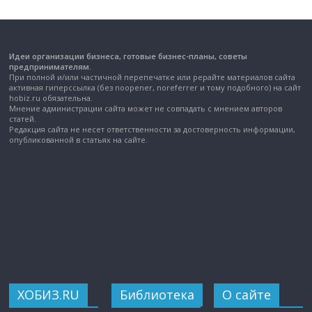
Идеи организации бизнеса, готовые бизнес-планы, советы
предпринимателям.
При полной и/или частичной перепечатке или рерайте материалов сайта
активная гиперссылка (без noopener, noreferrer и тому подобного) на сайт
hobiz.ru обязательна.
Мнение администрации сайта может не совпадать с мнением авторов
статей.
Редакция сайта не несет ответственности за достоверность информации,
опубликованной в статьях на сайте.
ХОБИЗ.RU
Библиотека
О сайте