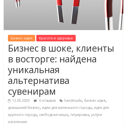
Бизнес идеи
Красота и здоровье
Бизнес в шоке, клиенты
в восторге: найдена
уникальная
альтернатива
сувенирам
,
,
12.05.2025
0 отзывов
handmade
бизнес идея
,
,
домашний бизнес
идеи для маленького города
идея для
,
,
,
крупного города
свободная ниша
татуировка
услуги
населению