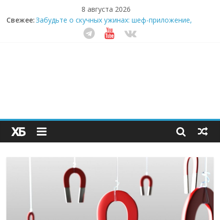
8 августа 2026
Секрет супергидратации: почему кокосовая вода с
Свежее:
пребиотиками становится главным трендом
здорового питания
Забудьте о скучных ужинах: шеф-приложение,
которое видит вашу еду насквозь
Небо зовёт: как бизнес на полётах дронов и
обучении детей становится главным трендом
десятилетия
Кофейная революция в морозилке: замороженные
сливки меняют утренний ритуал
Как простая наклейка заставляет миллионы людей
не забывать о самом важном креме этим летом