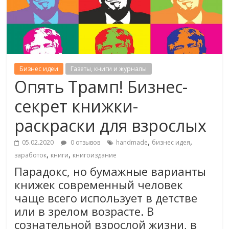
Бизнес идеи
Газеты, книги и журналы
Опять Трамп! Бизнес-
секрет книжки-
раскраски для взрослых
,
,
05.02.2020
0 отзывов
handmade
бизнес идея
,
,
заработок
книги
книгоиздание
Парадокс, но бумажные варианты
книжек современный человек
чаще всего использует в детстве
или в зрелом возрасте. В
сознательной взрослой жизни, в