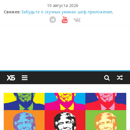
10 августа 2026
Свежее:
Забудьте о скучных ужинах: шеф-приложение,
которое видит вашу еду насквозь
Небо зовёт: как бизнес на полётах дронов и
обучении детей становится главным трендом
десятилетия
Кофейная революция в морозилке: замороженные
сливки меняют утренний ритуал
Как простая наклейка заставляет миллионы людей
не забывать о самом важном креме этим летом
Секрет супергидратации: почему кокосовая вода с
пребиотиками становится главным трендом
здорового питания