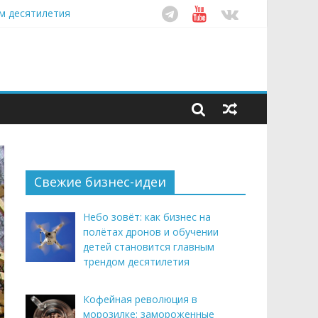
ом десятилетия
этим летом
рендом здорового питания
Свежие бизнес-идеи
Небо зовёт: как бизнес на
полётах дронов и обучении
детей становится главным
трендом десятилетия
Кофейная революция в
морозилке: замороженные