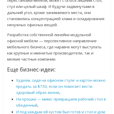
перестановки мебели, может статься лишним стол,
стул или целый шкаф. И будучи задвинутыми в
дальний угол, кроме занимаемого места, они
становились концентрацией хлама и складирования
ненужных офисных вещей.
Разработка собственной линейки модульной
офисной мебели — перспективное направление
мебельного бизнеса, где наравне могут выступать
как крупные и именитые производители, так и
мелкие частные компании.
Еще бизнес-идеи:
Худеем, сидя на офисном стуле: и картон можно
продать за $750, если он помогает вести
здоровый образ жизни
,
Ни крошки — мимо: превращаем рабочий стол в
обеденный
,
И под каждым ей кустом был готов и стол и дом: