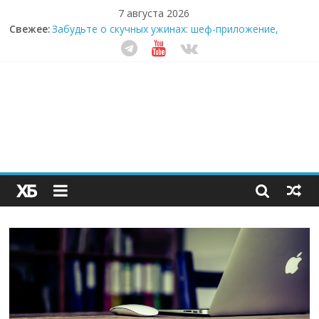
7 августа 2026
Секрет супергидратации: почему кокосовая вода с
Свежее:
пребиотиками становится главным трендом
здорового питания
Забудьте о скучных ужинах: шеф-приложение,
которое видит вашу еду насквозь
Небо зовёт: как бизнес на полётах дронов и
обучении детей становится главным трендом
десятилетия
Кофейная революция в морозилке: замороженные
сливки меняют утренний ритуал
Как простая наклейка заставляет миллионы людей
не забывать о самом важном креме этим летом