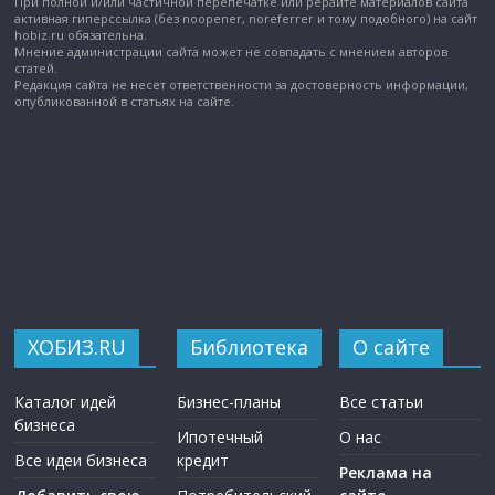
При полной и/или частичной перепечатке или рерайте материалов сайта
активная гиперссылка (без noopener, noreferrer и тому подобного) на сайт
hobiz.ru обязательна.
Мнение администрации сайта может не совпадать с мнением авторов
статей.
Редакция сайта не несет ответственности за достоверность информации,
опубликованной в статьях на сайте.
ХОБИЗ.RU
Библиотека
О сайте
Каталог идей
Бизнес-планы
Все статьи
бизнеса
Ипотечный
О нас
Все идеи бизнеса
кредит
Реклама на