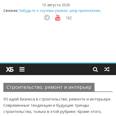
10 августа 2026
Свежее:
Забудьте о скучных ужинах: шеф-приложение,
которое видит вашу еду насквозь
Небо зовёт: как бизнес на полётах дронов и
обучении детей становится главным трендом
десятилетия
Кофейная революция в морозилке: замороженные
сливки меняют утренний ритуал
Как простая наклейка заставляет миллионы людей
не забывать о самом важном креме этим летом
Секрет супергидратации: почему кокосовая вода с
пребиотиками становится главным трендом
здорового питания
Строительство, ремонт и интерьер
95 идей бизнеса в строительстве, ремонте и интерьере.
Современные тенденции и будущие тренды
строительства, только в этой рубрике. Кроме этого,