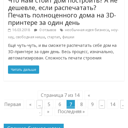
дешевле, если распечатать?
Печать полноценного дома на 3D-
принтере за один день
,
16.03.2018
0 отзывов
необычная идея бизнеса
ноу-
,
,
,
хау
свободная ниша
стартап
фишки
Ещё чуть-чуть, и вы сможете распечатать себе дом на
3D-принтере за один день. Весь процесс, изначально,
автоматизирован. Сложность печати строения
Читать дальше
Страница 7 из 14
«
Первая
«
...
5
6
7
8
9
...
14
..
.
»
Последняя »