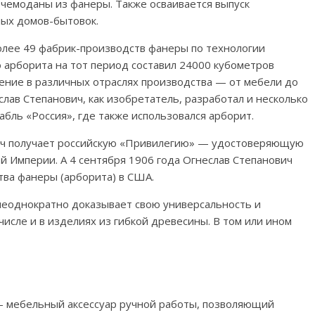
и чемоданы из фанеры. Также осваивается выпуск
ых домов-бытовок.
более 49 фабрик-производств фанеры по технологии
 арборита на тот период составил 24000 кубометров
ение в различных отраслях производства — от мебели до
лав Степанович, как изобретатель, разработал и несколько
абль «Россия», где также использовался арборит.
вич получает российскую «Привилегию» — удостоверяющую
й Империи. А 4 сентября 1906 года Огнеслав Степанович
тва фанеры (арборита) в США.
 неоднократно доказывает свою универсальность и
числе и в изделиях из гибкой древесины. В том или ином
 мебельный аксессуар ручной работы, позволяющий