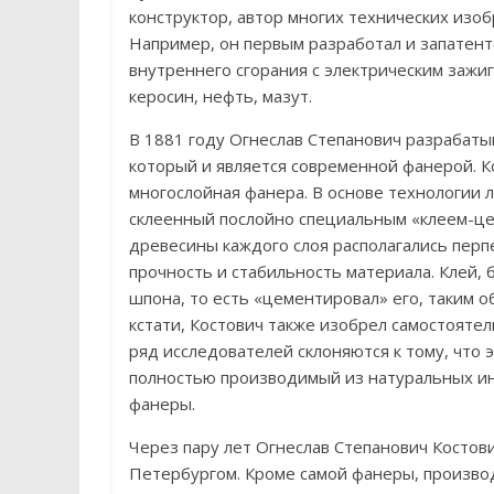
конструктор, автор многих технических изо
Например, он первым разработал и запатент
внутреннего сгорания с электрическим зажи
керосин, нефть, мазут.
В 1881 году Огнеслав Степанович разрабаты
который и является современной фанерой. 
многослойная фанера. В основе технологии
склеенный послойно специальным «клеем-цем
древесины каждого слоя располагались перпе
прочность и стабильность материала. Клей, 
шпона, то есть «цементировал» его, таким 
кстати, Костович также изобрел самостоятель
ряд исследователей склоняются к тому, что 
полностью производимый из натуральных инг
фанеры.
Через пару лет Огнеслав Степанович Косто
Петербургом. Кроме самой фанеры, производ