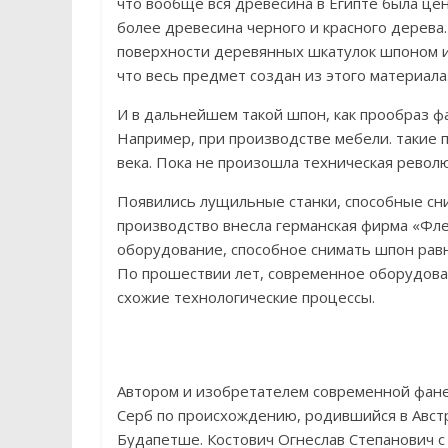
что вообще вся древесина в Египте была це
более древесина черного и красного дерева.
поверхности деревянных шкатулок шпоном из
что весь предмет создан из этого материала
И в дальнейшем такой шпон, как прообраз ф
Например, при производстве мебели. такие 
века. Пока не произошла техническая револ
Появились лущильные станки, способные сни
производство внесла германская фирма «Флек
оборудование, способное снимать шпон ра
По прошествии лет, современное оборудова
схожие технологические процессы.
Автором и изобретателем современной фан
Серб по происхождению, родившийся в Авст
Будапетше. Костович Огнеслав Степанович с 