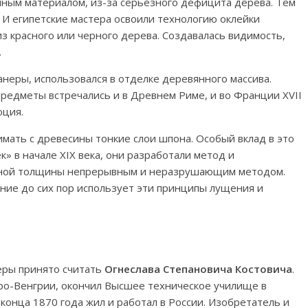
нным материалом, из-за серьезного дефицита дерева. Тем
 И египетские мастера освоили технологию оклейки
 красного или черного дерева. Создавалась видимость,
.
анеры, использовался в отделке деревянного массива.
предметы встречались и в Древнем Риме, и во Франции XVII
юция.
мать с древесины тонкие слои шпона. Особый вклад в это
» в начале XIX века, они разработали метод и
вной толщины непрерывным и неразрушающим методом.
ние до сих пор использует эти принципы лущения и
еры принято считать
Огнеслава Степановича Костовича
.
ро-Венгрии, окончил Высшее техническое училище в
конца 1870 года жил и работал в России. Изобретатель и