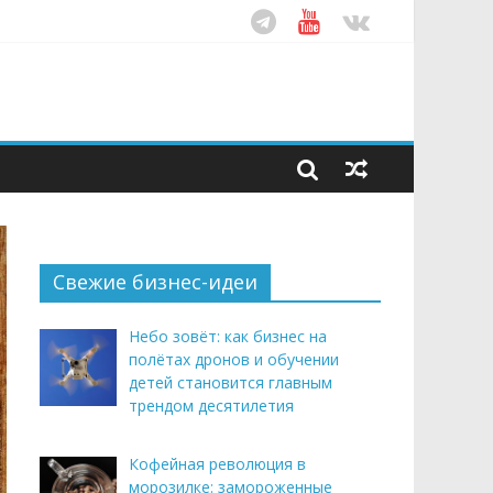
ом десятилетия
этим летом
рендом здорового питания
Свежие бизнес-идеи
Небо зовёт: как бизнес на
полётах дронов и обучении
детей становится главным
трендом десятилетия
Кофейная революция в
морозилке: замороженные