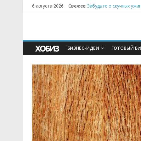
6 августа 2026
Свежее:
Забудьте о скучных ужи
Небо зовёт: как бизнес
Кофейная революция в м
Как простая наклейка з
Секрет супергидратации
БИЗНЕС-ИДЕИ
ГОТОВЫЙ БИ