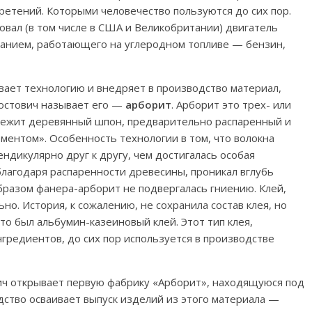
бретений. Которыми человечество пользуются до сих пор.
овал (в том числе в США и Великобритании) двигатель
ганием, работающего на углеродном топливе — бензин,
вает технологию и внедряет в производство материал,
Костович называет его —
арборит
. Арборит это трех- или
 лежит деревянный шпон, предварительно распаренный и
ентом». Особенность технологии в том, что волокна
ндикулярно друг к другу, чем достигалась особая
благодаря распаренности древесины, проникал вглубь
образом фанера-арборит не подвергалась гниению. Клей,
но. История, к сожалению, не сохранила состав клея, но
это был альбумин-казеиновый клей. Этот тип клея,
редиентов, до сих пор используется в производстве
вич открывает первую фабрику «Арборит», находящуюся под
ство осваивает выпуск изделий из этого материала —