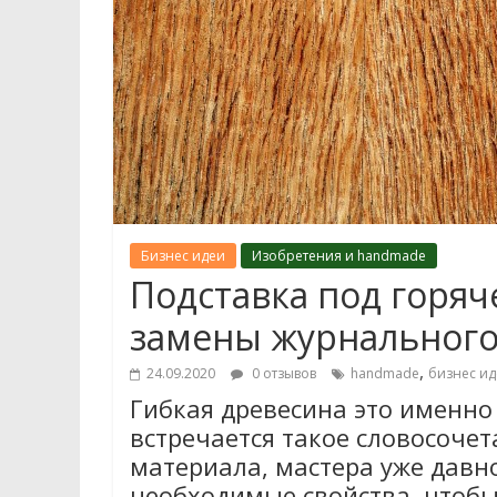
Бизнес идеи
Изобретения и handmade
Подставка под горяч
замены журнального
,
24.09.2020
0 отзывов
handmade
бизнес ид
Гибкая древесина это именно 
встречается такое словосочет
материала, мастера уже давн
необходимые свойства, чтобы