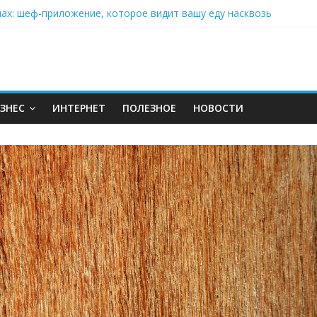
нах: шеф-приложение, которое видит вашу еду насквозь
 на полётах дронов и обучении детей становится главным тренд
орозилке: замороженные сливки меняют утренний ритуал
аставляет миллионы людей не забывать о самом важном креме 
: почему кокосовая вода с пребиотиками становится главным т
ЗНЕС
ИНТЕРНЕТ
ПОЛЕЗНОЕ
НОВОСТИ