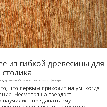
ее из гибкой древесины для
 столика
,
,
,
ея
домашний бизнес
заработок
фанера
то, что первым приходит на ум, когда
ание. Несмотря на твердость
о научились придавать ему
 решить свои задачи. Например,