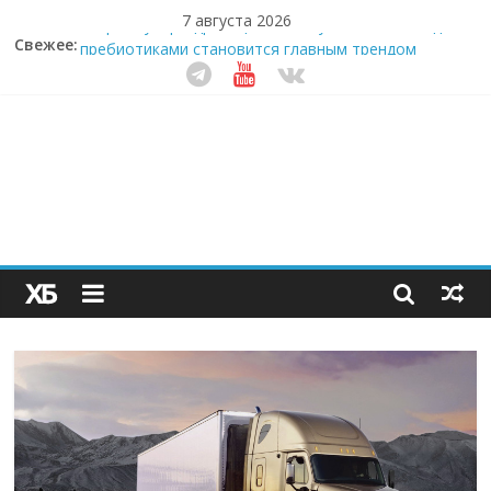
7 августа 2026
Свежее:
Секрет супергидратации: почему кокосовая вода с
пребиотиками становится главным трендом
здорового питания
Забудьте о скучных ужинах: шеф-приложение,
которое видит вашу еду насквозь
Небо зовёт: как бизнес на полётах дронов и
обучении детей становится главным трендом
десятилетия
Кофейная революция в морозилке: замороженные
сливки меняют утренний ритуал
Как простая наклейка заставляет миллионы людей
не забывать о самом важном креме этим летом