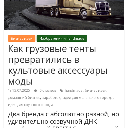
Бизнес идеи
Изобретения и handmade
Как грузовые тенты
превратились в
культовые аксессуары
моды
,
,
15.07.2025
0 отзывов
handmade
бизнес идея
,
,
,
домашний бизнес
заработок
идеи для маленького города
идея для крупного города
Два бренда с абсолютно разной, но
удивительно созвучной ДНК —