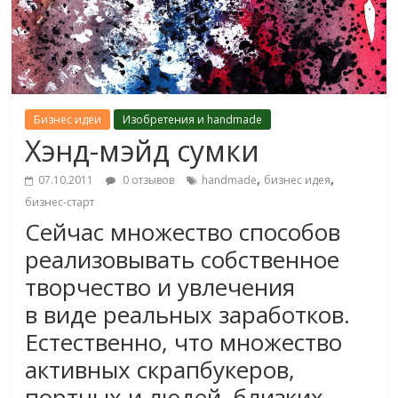
Бизнес идеи
Изобретения и handmade
Хэнд-мэйд сумки
,
,
07.10.2011
0 отзывов
handmade
бизнес идея
бизнес-старт
Сейчас множество способов
реализовывать собственное
творчество и увлечения
в виде реальных заработков.
Естественно, что множество
активных скрапбукеров,
портных и людей, близких