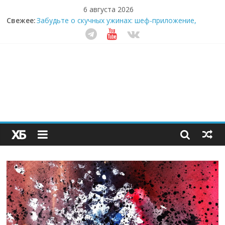
6 августа 2026
Свежее:
Забудьте о скучных ужинах: шеф-приложение,
которое видит вашу еду насквозь
Небо зовёт: как бизнес на полётах дронов и
обучении детей становится главным трендом
десятилетия
Кофейная революция в морозилке: замороженные
сливки меняют утренний ритуал
Как простая наклейка заставляет миллионы людей
не забывать о самом важном креме этим летом
Секрет супергидратации: почему кокосовая вода с
пребиотиками становится главным трендом
здорового питания