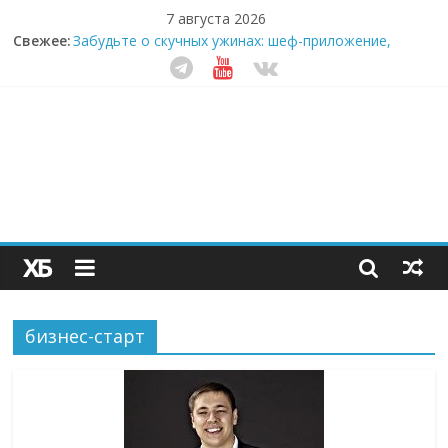
7 августа 2026
Свежее:
Забудьте о скучных ужинах: шеф-приложение,
которое видит вашу еду насквозь
Небо зовёт: как бизнес на полётах дронов и
обучении детей становится главным трендом
десятилетия
Кофейная революция в морозилке: замороженные
сливки меняют утренний ритуал
Как простая наклейка заставляет миллионы людей
не забывать о самом важном креме этим летом
Секрет супергидратации: почему кокосовая вода с
пребиотиками становится главным трендом
здорового питания
бизнес-старт