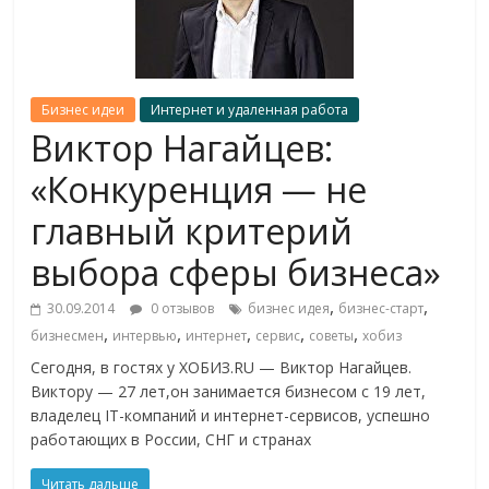
Бизнес идеи
Интернет и удаленная работа
Виктор Нагайцев:
«Конкуренция — не
главный критерий
выбора сферы бизнеса»
,
,
30.09.2014
0 отзывов
бизнес идея
бизнес-старт
,
,
,
,
,
бизнесмен
интервью
интернет
сервис
советы
хобиз
Сегодня, в гостях у ХОБИЗ.RU — Виктор Нагайцев.
Виктору — 27 лет,он занимается бизнесом с 19 лет,
владелец IT-компаний и интернет-сервисов, успешно
работающих в России, СНГ и странах
Читать дальше