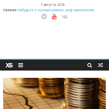
7 августа 2026
Свежее:
Забудьте о скучных ужинах: шеф-приложение,
которое видит вашу еду насквозь
Небо зовёт: как бизнес на полётах дронов и
обучении детей становится главным трендом
десятилетия
Кофейная революция в морозилке: замороженные
сливки меняют утренний ритуал
Как простая наклейка заставляет миллионы людей
не забывать о самом важном креме этим летом
Секрет супергидратации: почему кокосовая вода с
пребиотиками становится главным трендом
здорового питания