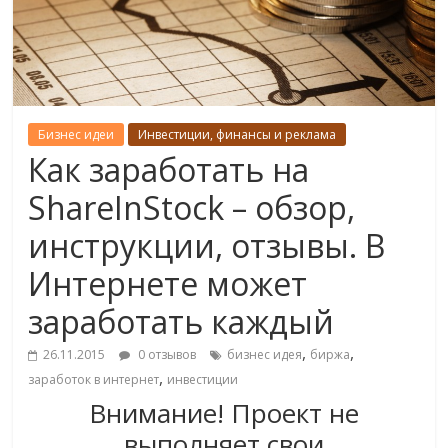
Бизнес идеи
Инвестиции, финансы и реклама
Как заработать на
ShareInStock – обзор,
инструкции, отзывы. В
Интернете может
заработать каждый
,
,
26.11.2015
0 отзывов
бизнес идея
биржа
,
заработок в интернет
инвестиции
Внимание! Проект не
выполняет свои