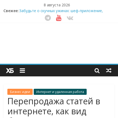
8 августа 2026
Свежее:
Забудьте о скучных ужинах: шеф-приложение,
которое видит вашу еду насквозь
Небо зовёт: как бизнес на полётах дронов и
обучении детей становится главным трендом
десятилетия
Кофейная революция в морозилке: замороженные
сливки меняют утренний ритуал
Как простая наклейка заставляет миллионы людей
не забывать о самом важном креме этим летом
Секрет супергидратации: почему кокосовая вода с
пребиотиками становится главным трендом
здорового питания
Бизнес идеи
Интернет и удаленная работа
Перепродажа статей в
интернете, как вид