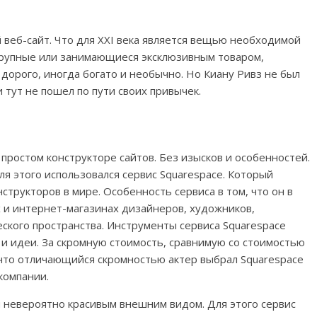
й веб-сайт. Что для XXI века является вещью необходимой
 крупные или занимающиеся эксклюзивным товаром,
 дорого, иногда богато и необычно. Но Киану Ривз не был
 тут не пошел по пути своих привычек.
простом конструкторе сайтов. Без изысков и особенностей.
я этого использовался сервис Squarespace. Который
структоров в мире. Особенность сервиса в том, что он в
 и интернет-магазинах дизайнеров, художников,
еского пространства. Инструменты сервиса Squarespace
и идеи. За скромную стоимость, сравнимую со стоимостью
 что отличающийся скромностью актер выбрал Squarespace
компании.
 невероятно красивым внешним видом. Для этого сервис