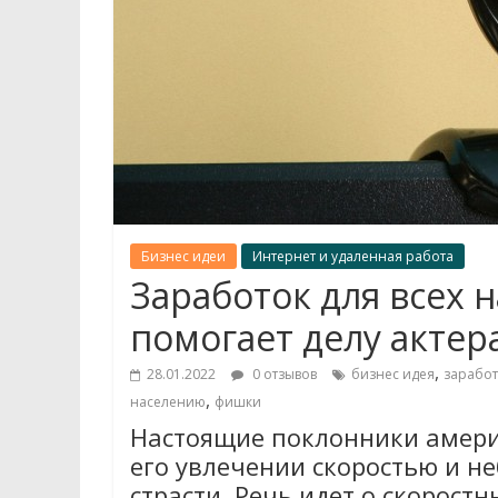
Бизнес идеи
Интернет и удаленная работа
Заработок для всех 
помогает делу актер
,
28.01.2022
0 отзывов
бизнес идея
заработ
,
населению
фишки
Настоящие поклонники америк
его увлечении скоростью и н
страсти. Речь идет о скорост