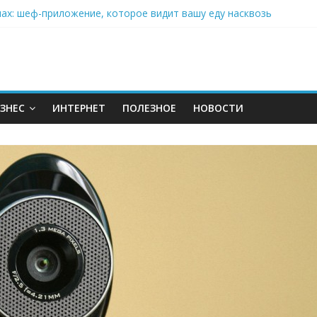
нах: шеф-приложение, которое видит вашу еду насквозь
 на полётах дронов и обучении детей становится главным тренд
орозилке: замороженные сливки меняют утренний ритуал
аставляет миллионы людей не забывать о самом важном креме 
: почему кокосовая вода с пребиотиками становится главным т
ЗНЕС
ИНТЕРНЕТ
ПОЛЕЗНОЕ
НОВОСТИ