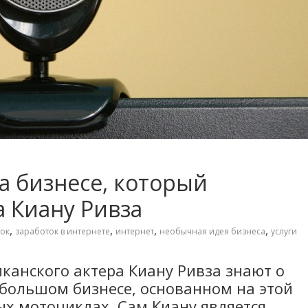
на бизнесе, который
а Киану Ривза
,
,
,
,
ок
заработок в интернете
интернет
необычная идея бизнеса
услуги
анского актера Киану Ривза знают о
ебольшом бизнесе, основанном на этой
ных мотоциклах. Сам Киану является