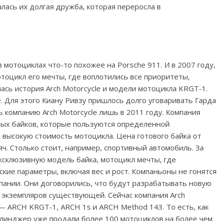
алась их долгая дружба, которая переросла в
мотоциклах что-то похожее на Porsche 911. И в 2007 году,
тоцикл его мечты, где воплотились все приоритеты,
лась история Arch Motorcycle и модели мотоцикла KRGT-1.
. Для этого Киану Ривзу пришлось долго уговаривать Гарда
 компанию Arch Motorcycle лишь в 2011 году. Компания
ных байков, которые пользуются определенной
 высокую стоимость мотоцикла. Цена готового байка от
ч. Столько стоит, например, спортивный автомобиль. За
ксклюзивную модель байка, мотоцикл мечты, где
кие параметры, включая вес и рост. Компаньоны не гонятся
пании. Они договорились, что будут разрабатывать новую
0 экземпляров существующей. Сейчас компания Arch
— ARCH KRGT-1, ARCH 1s и ARCH Method 143. То есть, как
оллинджер уже продали более 100 мотоциклов на более чем