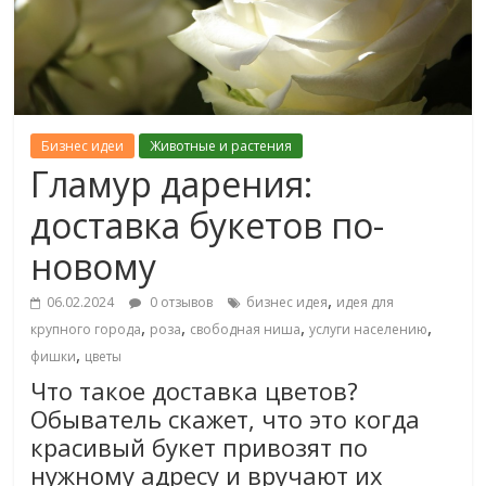
Бизнес идеи
Животные и растения
Гламур дарения:
доставка букетов по-
новому
,
06.02.2024
0 отзывов
бизнес идея
идея для
,
,
,
,
крупного города
роза
свободная ниша
услуги населению
,
фишки
цветы
Что такое доставка цветов?
Обыватель скажет, что это когда
красивый букет привозят по
нужному адресу и вручают их