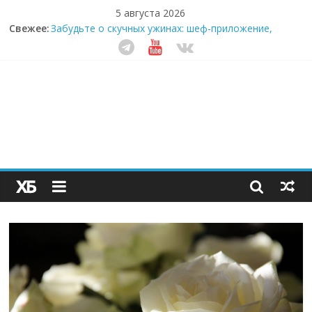
5 августа 2026
Свежее:
Забудьте о скучных ужинах: шеф-приложение,
которое видит вашу еду насквозь
Небо зовёт: как бизнес на полётах дронов и
обучении детей становится главным трендом
десятилетия
Кофейная революция в морозилке: замороженные
сливки меняют утренний ритуал
Как простая наклейка заставляет миллионы людей
не забывать о самом важном креме этим летом
Секрет супергидратации: почему кокосовая вода с
пребиотиками становится главным трендом
здорового питания