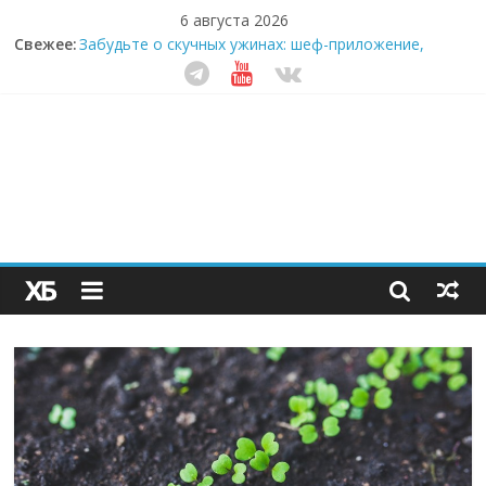
6 августа 2026
Секрет супергидратации: почему кокосовая вода с
Свежее:
пребиотиками становится главным трендом
здорового питания
Забудьте о скучных ужинах: шеф-приложение,
которое видит вашу еду насквозь
Небо зовёт: как бизнес на полётах дронов и
обучении детей становится главным трендом
десятилетия
Кофейная революция в морозилке: замороженные
сливки меняют утренний ритуал
Как простая наклейка заставляет миллионы людей
не забывать о самом важном креме этим летом