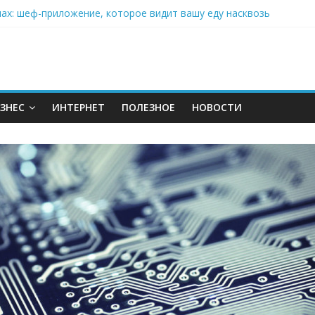
: почему кокосовая вода с пребиотиками становится главным т
нах: шеф-приложение, которое видит вашу еду насквозь
 на полётах дронов и обучении детей становится главным тренд
орозилке: замороженные сливки меняют утренний ритуал
аставляет миллионы людей не забывать о самом важном креме 
ЗНЕС
ИНТЕРНЕТ
ПОЛЕЗНОЕ
НОВОСТИ