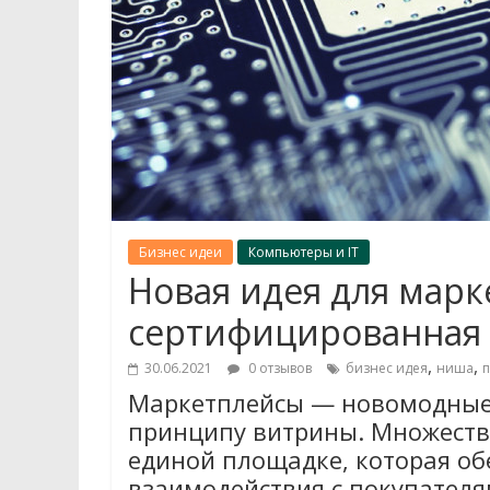
Бизнес идеи
Компьютеры и IT
Новая идея для марк
сертифицированная 
,
,
30.06.2021
0 отзывов
бизнес идея
ниша
п
Маркетплейсы — новомодные
принципу витрины. Множеств
единой площадке, которая о
взаимодействия с покупателя