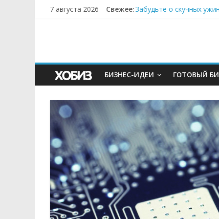
Секрет супергидратации
7 августа 2026
Свежее:
Забудьте о скучных ужи
Небо зовёт: как бизнес
Кофейная революция в м
Как простая наклейка з
БИЗНЕС-ИДЕИ
ГОТОВЫЙ БИ