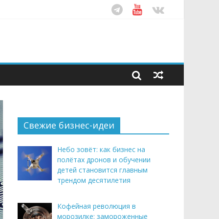
рендом здорового питания
ом десятилетия
этим летом
Свежие бизнес-идеи
Небо зовёт: как бизнес на
полётах дронов и обучении
детей становится главным
трендом десятилетия
Кофейная революция в
морозилке: замороженные