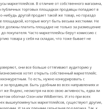
усы маркетплейсов. В отличие от собственного магазина,
а публичных торговых площадках продавцы попадают в
кто-нибудь другой продает такой же товар, но гораздо
е площадкой, которые могут быть весьма жесткими. Не
ейсе должны платить площадке не только за размещение
а до покупателя. Часто маркетплейсы берут комиссию с
тию товара у себя на складах, что тоже бывает не
доверяют, они все больше оттягивают аудиторию у
бизнесменов хотят открыть собственный маркетплейс.
рхконкуретным. То есть, нужно конкурировать с
и за продавцов. Быть удобным во всех направлениях и
от же Яндекс, несмотря на всю свою активность, едва ли
етом обогнал Озон или Wildberries. И это при всех
трех вышеупомянутых маркетплейсов, существуют другие,
идерами. И за их плечами серьезная поддержка. Так, к