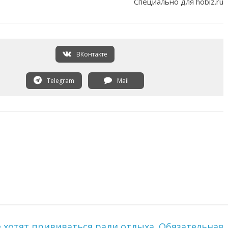
Специально для hobiz.ru
ВКонтакте
Telegram
Mail
е хотят прививаться ради отдыха. Обязательная