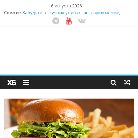
6 августа 2026
Свежее:
Забудьте о скучных ужинах: шеф-приложение,
которое видит вашу еду насквозь
Небо зовёт: как бизнес на полётах дронов и
обучении детей становится главным трендом
десятилетия
Кофейная революция в морозилке: замороженные
сливки меняют утренний ритуал
Как простая наклейка заставляет миллионы людей
не забывать о самом важном креме этим летом
Секрет супергидратации: почему кокосовая вода с
пребиотиками становится главным трендом
здорового питания