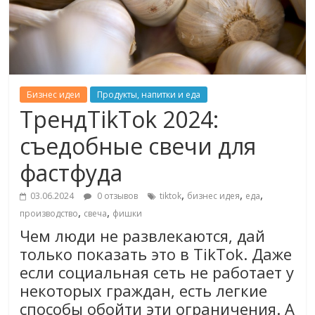
Бизнес идеи
Продукты, напитки и еда
ТрендTikTok 2024:
съедобные свечи для
фастфуда
,
,
,
03.06.2024
0 отзывов
tiktok
бизнес идея
еда
,
,
производство
свеча
фишки
Чем люди не развлекаются, дай
только показать это в TikTok. Даже
если социальная сеть не работает у
некоторых граждан, есть легкие
способы обойти эти ограничения. А