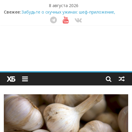
8 августа 2026
Свежее:
Забудьте о скучных ужинах: шеф-приложение,
которое видит вашу еду насквозь
Небо зовёт: как бизнес на полётах дронов и
обучении детей становится главным трендом
десятилетия
Кофейная революция в морозилке: замороженные
сливки меняют утренний ритуал
Как простая наклейка заставляет миллионы людей
не забывать о самом важном креме этим летом
Секрет супергидратации: почему кокосовая вода с
пребиотиками становится главным трендом
здорового питания