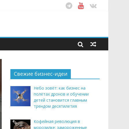
ом десятилетия
этим летом
рендом здорового питания
Свежие бизнес-идеи
Небо зовёт: как бизнес на
полётах дронов и обучении
детей становится главным
трендом десятилетия
Кофейная революция в
морозилке: замороженные