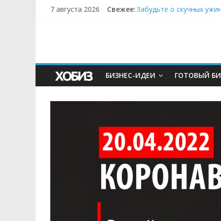
7 августа 2026
Свежее:
Забудьте о скучных ужи
Небо зовёт: как бизнес
Кофейная революция в м
Как простая наклейка з
Секрет супергидратации
БИЗНЕС-ИДЕИ
ГОТОВЫЙ БИ