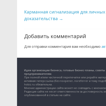
Карманная сигнализация для личных
доказательства
→
Добавить комментарий
Для отправки комментария вам необходимо
ав
Идеи организации бизнеса, готовые бизнес-планы, советы
предпринимателям.
При полной и/или частичной перепечатке или рерайте матер
активная гиперссылка (без noopener, noreferrer и тому подоб
hobiz.ru обязательна.
Мнение администрации сайта может не совпадать с мнением 
Редакция сайта не несет ответственности за достоверность 
опубликованной в статьях на сайте.