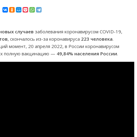
 новых случаев
заболевания коронавирусом COVID-19,
тов
, скончалось из-за коронавируса
223 человека
.
ящий момент, 20 апреля 2022, в России коронавирусом
их полную вакцинацию —
49,84% населения России
.