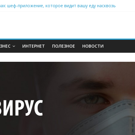
нах: шеф-приложение, которое видит вашу еду насквозь
 на полётах дронов и обучении детей становится главным тренд
орозилке: замороженные сливки меняют утренний ритуал
аставляет миллионы людей не забывать о самом важном креме 
: почему кокосовая вода с пребиотиками становится главным т
ЗНЕС
ИНТЕРНЕТ
ПОЛЕЗНОЕ
НОВОСТИ