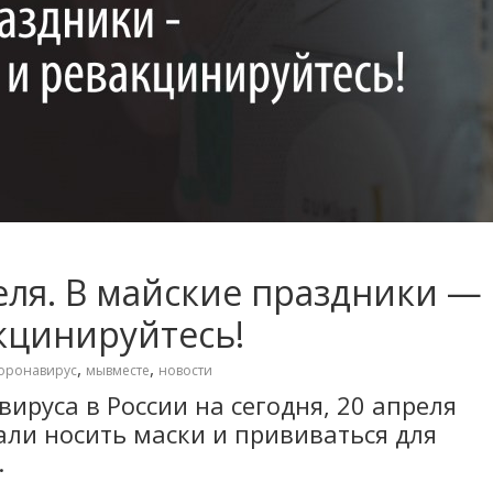
еля. В майские праздники —
кцинируйтесь!
,
,
оронавирус
мывместе
новости
ируса в России на сегодня, 20 апреля
али носить маски и прививаться для
.