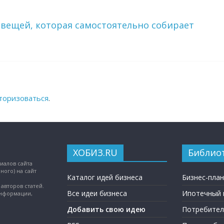
 вещей, которая самостоятельно собирает
торизоваться
.
ХОБИЗ.RU
Библио
иалов сайта
ного) на сайт
Каталог идей бизнеса
Бизнес-пла
авторов статей.
Все идеи бизнеса
Ипотечный 
информации,
Добавить свою идею
Потребител