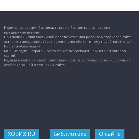
Идеи организации бизнеса, готовые бизнес-планы, советы
предпринимателям.
При полной и/или частичной перепечатке или рерайте материалов сайта
активная гиперссылка (без noopener, noreferrer и тому подобного) на сайт
hobiz.ru обязательна.
Мнение администрации сайта может не совпадать с мнением авторов
статей.
Редакция сайта не несет ответственности за достоверность информации,
опубликованной в статьях на сайте.
ХОБИЗ.RU
Библиотека
О сайте