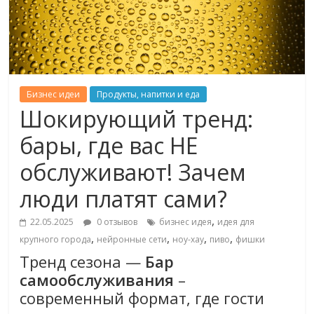
Бизнес идеи
Продукты, напитки и еда
Шокирующий тренд:
бары, где вас НЕ
обслуживают! Зачем
люди платят сами?
,
22.05.2025
0 отзывов
бизнес идея
идея для
,
,
,
,
крупного города
нейронные сети
ноу-хау
пиво
фишки
Тренд сезона —
Бар
самообслуживания
–
современный формат, где гости