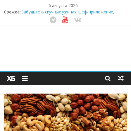
6 августа 2026
Секрет супергидратации: почему кокосовая вода с
Свежее:
пребиотиками становится главным трендом
здорового питания
Забудьте о скучных ужинах: шеф-приложение,
которое видит вашу еду насквозь
Небо зовёт: как бизнес на полётах дронов и
обучении детей становится главным трендом
десятилетия
Кофейная революция в морозилке: замороженные
сливки меняют утренний ритуал
Как простая наклейка заставляет миллионы людей
не забывать о самом важном креме этим летом