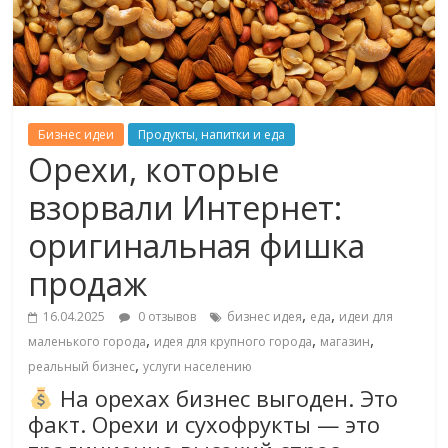
Бизнес идеи
Продукты, напитки и еда
Орехи, которые
взорвали Интернет:
оригинальная фишка
продаж
,
,
16.04.2025
0 отзывов
бизнес идея
еда
идеи для
,
,
,
маленького города
идея для крупного города
магазин
,
реальный бизнес
услуги населению
На орехах бизнес выгоден. Это
факт. Орехи и сухофрукты — это