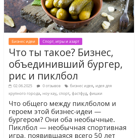
Бизнес идеи
Спорт, игры и азарт
Что ты такое? Бизнес,
объединивший бургер,
рис и пиклбол
,
02.06.2025
0 отзывов
бизнес идея
идея для
,
,
,
,
крупного города
ноу-хау
спорт
фастфуд
фишки
Что общего между пиклболом и
героем этой бизнес-идеи —
бургером? Они оба необычные.
Пиклбол — необычная спортивная
игра, появившаяся всего 50 лет