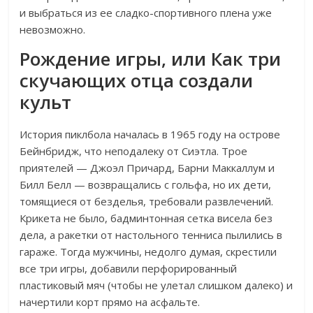
и выбраться из ее сладко-спортивного плена уже
невозможно.
Рождение игры, или Как три
скучающих отца создали
культ
История пиклбола началась в 1965 году на острове
Бейнбридж, что неподалеку от Сиэтла. Трое
приятелей — Джоэл Причард, Барни Маккаллум и
Билл Белл — возвращались с гольфа, но их дети,
томящиеся от безделья, требовали развлечений.
Крикета не было, бадминтонная сетка висела без
дела, а ракетки от настольного тенниса пылились в
гараже. Тогда мужчины, недолго думая, скрестили
все три игры, добавили перфорированный
пластиковый мяч (чтобы не улетал слишком далеко) и
начертили корт прямо на асфальте.