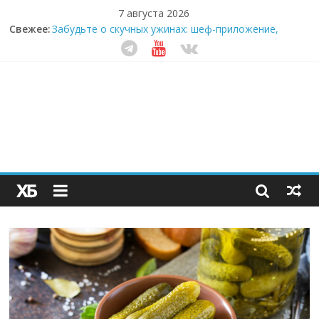
7 августа 2026
Свежее:
Забудьте о скучных ужинах: шеф-приложение,
которое видит вашу еду насквозь
Небо зовёт: как бизнес на полётах дронов и
обучении детей становится главным трендом
десятилетия
Кофейная революция в морозилке: замороженные
сливки меняют утренний ритуал
Как простая наклейка заставляет миллионы людей
не забывать о самом важном креме этим летом
Секрет супергидратации: почему кокосовая вода с
пребиотиками становится главным трендом
здорового питания