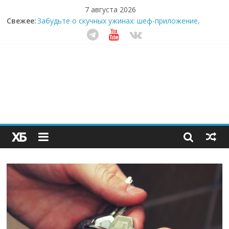
7 августа 2026
Свежее:
Забудьте о скучных ужинах: шеф-приложение,
которое видит вашу еду насквозь
Небо зовёт: как бизнес на полётах дронов и
обучении детей становится главным трендом
десятилетия
Кофейная революция в морозилке: замороженные
сливки меняют утренний ритуал
Как простая наклейка заставляет миллионы людей
не забывать о самом важном креме этим летом
Секрет супергидратации: почему кокосовая вода с
пребиотиками становится главным трендом
здорового питания