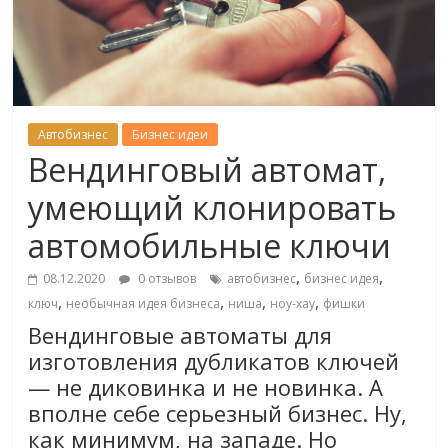
Автобизнес
Бизнес идеи
Вендинговый автомат,
умеющий клонировать
автомобильные ключи
,
,
08.12.2020
0 отзывов
автобизнес
бизнес идея
,
,
,
,
ключ
необычная идея бизнеса
ниша
ноу-хау
фишки
Вендинговые автоматы для
изготовления дубликатов ключей
— не диковинка и не новинка. А
вполне себе серьезный бизнес. Ну,
как минимум, на западе. Но