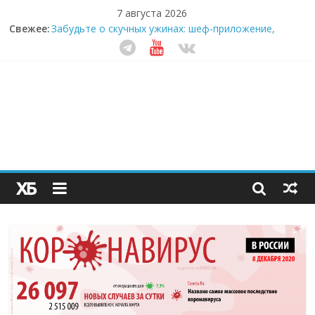
7 августа 2026
Свежее:
Забудьте о скучных ужинах: шеф-приложение,
которое видит вашу еду насквозь
Небо зовёт: как бизнес на полётах дронов и
обучении детей становится главным трендом
десятилетия
Кофейная революция в морозилке: замороженные
сливки меняют утренний ритуал
Как простая наклейка заставляет миллионы людей
не забывать о самом важном креме этим летом
Секрет супергидратации: почему кокосовая вода с
пребиотиками становится главным трендом
здорового питания