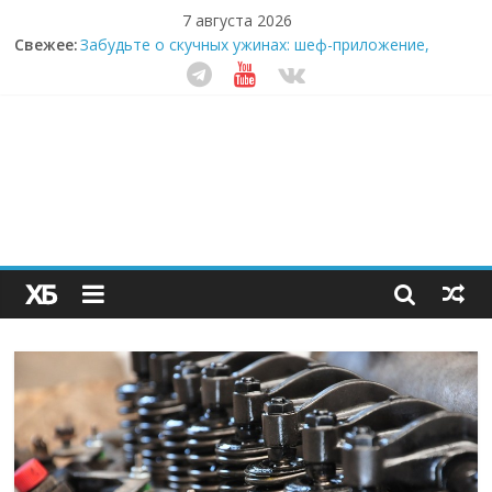
7 августа 2026
Свежее:
Забудьте о скучных ужинах: шеф-приложение,
которое видит вашу еду насквозь
Небо зовёт: как бизнес на полётах дронов и
обучении детей становится главным трендом
десятилетия
Кофейная революция в морозилке: замороженные
сливки меняют утренний ритуал
Как простая наклейка заставляет миллионы людей
не забывать о самом важном креме этим летом
Секрет супергидратации: почему кокосовая вода с
пребиотиками становится главным трендом
здорового питания