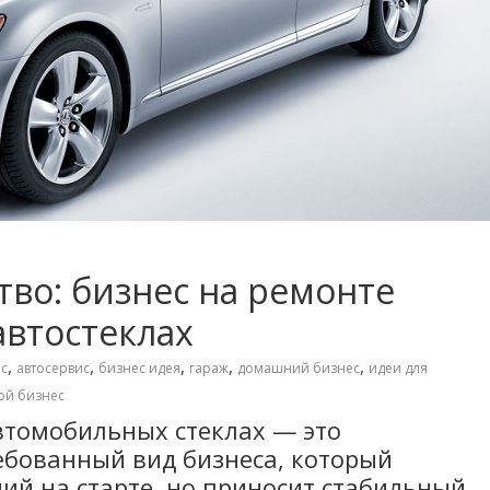
во: бизнес на ремонте
автостеклах
,
,
,
,
,
ес
автосервис
бизнес идея
гараж
домашний бизнес
идеи для
ой бизнес
втомобильных стеклах — это
ебованный вид бизнеса, который
й на старте, но приносит стабильный