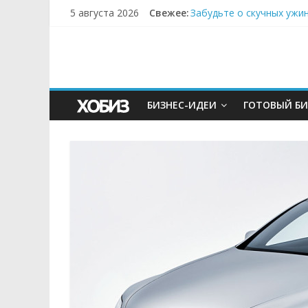
5 августа 2026
Свежее:
Забудьте о скучных ужи
Небо зовёт: как бизнес
Кофейная революция в м
Как простая наклейка з
Секрет супергидратации
БИЗНЕС-ИДЕИ
ГОТОВЫЙ БИ