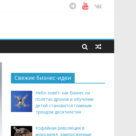
ом десятилетия
этим летом
рендом здорового питания
Свежие бизнес-идеи
Небо зовёт: как бизнес на
полётах дронов и обучении
детей становится главным
трендом десятилетия
Кофейная революция в
морозилке: замороженные