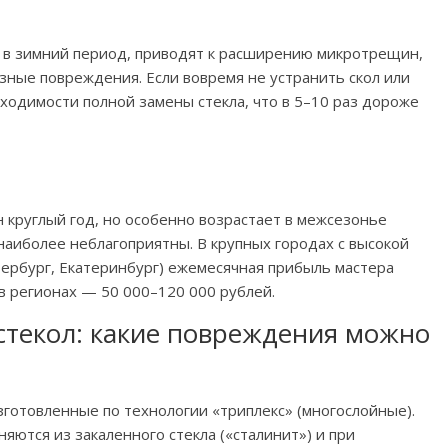
о в зимний период, приводят к расширению микротрещин,
ные повреждения. Если вовремя не устранить скол или
бходимости полной замены стекла, что в 5–10 раз дороже
н круглый год, но особенно возрастает в межсезонье
наиболее неблагоприятны. В крупных городах с высокой
ербург, Екатеринбург) ежемесячная прибыль мастера
в регионах — 50 000–120 000 рублей.
стекол: какие повреждения можно
зготовленные по технологии «триплекс» (многослойные).
няются из закаленного стекла («сталинит») и при