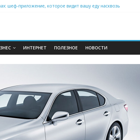
нах: шеф-приложение, которое видит вашу еду насквозь
 на полётах дронов и обучении детей становится главным тренд
орозилке: замороженные сливки меняют утренний ритуал
аставляет миллионы людей не забывать о самом важном креме 
: почему кокосовая вода с пребиотиками становится главным т
ЗНЕС
ИНТЕРНЕТ
ПОЛЕЗНОЕ
НОВОСТИ