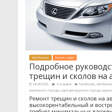
Автобизнес
Бизнес идеи
Подробное руководст
трещин и сколов на 
,
08.08.2025
0 отзывов
handmade
автобизн
,
,
маленького города
идея для крупного города
мужск
Ремонт трещин и сколов на а
высокорентабельный и востр
требует минимальных вложени