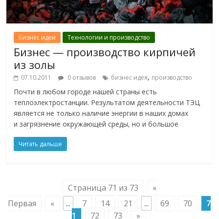
Бизнес идеи
Технологии и производство
Бизнес — производство кирпичей
из золы
,
07.10.2011
0 отзывов
бизнес идея
производство
Почти в любом городе нашей страны есть
теплоэлектростанции. Результатом деятельности ТЭЦ
является не только наличие энергии в наших домах
и загрязнение окружающей среды, но и большое
Читать дальше
Страница 71 из 73
«
Первая
«
...
7
14
21
...
69
70
7
1
72
73
»