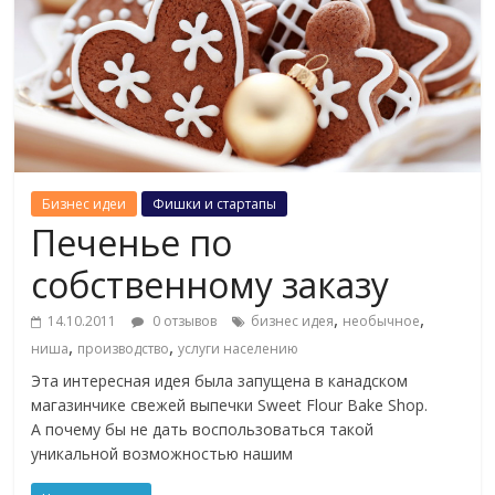
Бизнес идеи
Фишки и стартапы
Печенье по
собственному заказу
,
,
14.10.2011
0 отзывов
бизнес идея
необычное
,
,
ниша
производство
услуги населению
Эта интересная идея была запущена в канадском
магазинчике свежей выпечки Sweet Flour Bake Shop.
А почему бы не дать воспользоваться такой
уникальной возможностью нашим