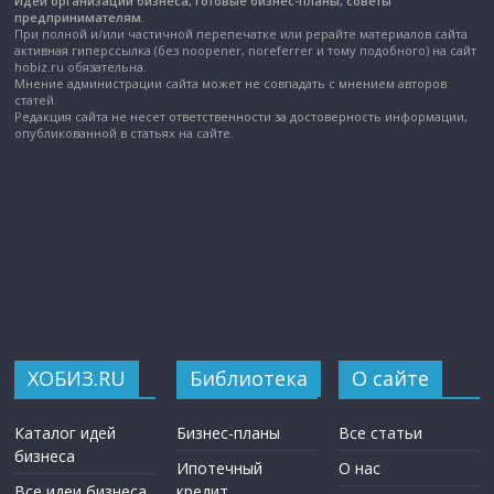
Идеи организации бизнеса, готовые бизнес-планы, советы
предпринимателям.
При полной и/или частичной перепечатке или рерайте материалов сайта
активная гиперссылка (без noopener, noreferrer и тому подобного) на сайт
hobiz.ru обязательна.
Мнение администрации сайта может не совпадать с мнением авторов
статей.
Редакция сайта не несет ответственности за достоверность информации,
опубликованной в статьях на сайте.
ХОБИЗ.RU
Библиотека
О сайте
Каталог идей
Бизнес-планы
Все статьи
бизнеса
Ипотечный
О нас
Все идеи бизнеса
кредит