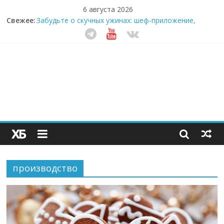
6 августа 2026
Свежее:
Забудьте о скучных ужинах: шеф-приложение,
которое видит вашу еду насквозь
Небо зовёт: как бизнес на полётах дронов и
обучении детей становится главным трендом
десятилетия
Кофейная революция в морозилке: замороженные
сливки меняют утренний ритуал
Как простая наклейка заставляет миллионы людей
не забывать о самом важном креме этим летом
Секрет супергидратации: почему кокосовая вода с
пребиотиками становится главным трендом
здорового питания
производство