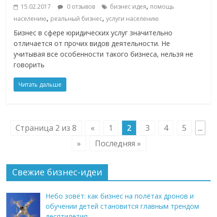
,
15.02.2017
0 отзывов
бизнес идея
помощь
,
,
населению
реальный бизнес
услуги населению
Бизнес в сфере юридических услуг значительно
отличается от прочих видов деятельности. Не
учитывая все особенности такого бизнеса, нельзя не
говорить
Читать дальше
Страница 2 из 8
«
1
2
3
4
5
...
»
Последняя »
Свежие бизнес-идеи
Небо зовёт: как бизнес на полётах дронов и
обучении детей становится главным трендом
десятилетия