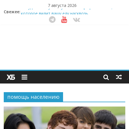
7 августа 2026
Свежее:
Забудьте о скучных ужинах: шеф-приложение,
которое видит вашу еду насквозь
Небо зовёт: как бизнес на полётах дронов и
обучении детей становится главным трендом
десятилетия
Кофейная революция в морозилке: замороженные
сливки меняют утренний ритуал
Как простая наклейка заставляет миллионы людей
не забывать о самом важном креме этим летом
Секрет супергидратации: почему кокосовая вода с
пребиотиками становится главным трендом
здорового питания
помощь населению