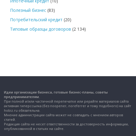
Ипотечный кредит
(10)
Полезный бизнес
(83)
Потребительский кредит
(20)
Типовые образцы договоров
(2 134)
Идеи организации бизнеса, готовые бизнес-планы, советы
предпринимателям.
При полной и/или частичной перепечатке или рерайте материалов сайта
активная гиперссылка (без noopener, noreferrer и тому подобного) на сайт
hobiz.ru обязательна.
Мнение администрации сайта может не совпадать с мнением авторов
статей.
Редакция сайта не несет ответственности за достоверность информации,
опубликованной в статьях на сайте.