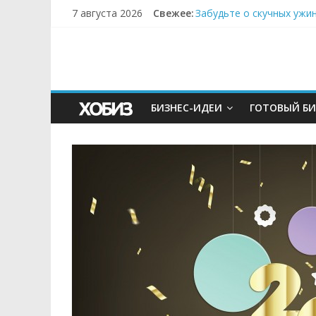
7 августа 2026
Свежее:
Забудьте о скучных ужи
Небо зовёт: как бизнес
Кофейная революция в м
Как простая наклейка з
Секрет супергидратации
БИЗНЕС-ИДЕИ
ГОТОВЫЙ БИ