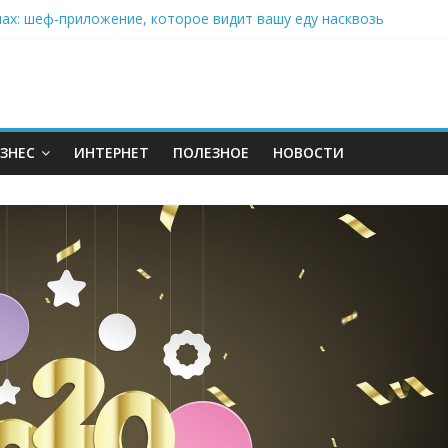
нах: шеф-приложение, которое видит вашу еду насквозь
 на полётах дронов и обучении детей становится главным тренд
орозилке: замороженные сливки меняют утренний ритуал
аставляет миллионы людей не забывать о самом важном креме 
: почему кокосовая вода с пребиотиками становится главным т
ЗНЕС
ИНТЕРНЕТ
ПОЛЕЗНОЕ
НОВОСТИ