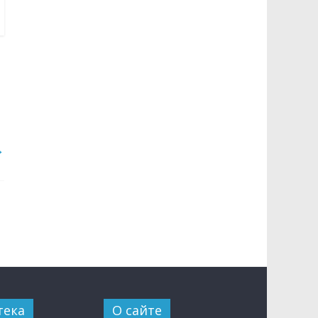
→
тека
О сайте