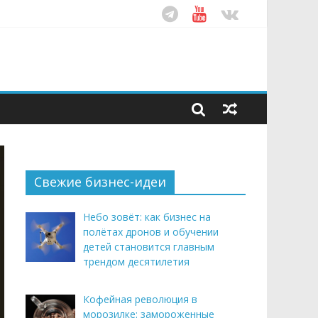
ом десятилетия
этим летом
рендом здорового питания
Свежие бизнес-идеи
Небо зовёт: как бизнес на
полётах дронов и обучении
детей становится главным
трендом десятилетия
Кофейная революция в
морозилке: замороженные