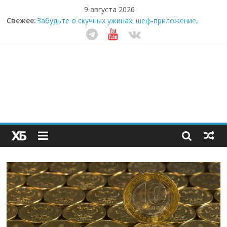
9 августа 2026
Свежее:
Забудьте о скучных ужинах: шеф-приложение,
которое видит вашу еду насквозь
Небо зовёт: как бизнес на полётах дронов и
обучении детей становится главным трендом
десятилетия
Кофейная революция в морозилке: замороженные
сливки меняют утренний ритуал
Как простая наклейка заставляет миллионы людей
не забывать о самом важном креме этим летом
Секрет супергидратации: почему кокосовая вода с
пребиотиками становится главным трендом
здорового питания